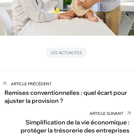
LES ACTUALITES
Navigation
ARTICLE PRÉCÉDENT
de
Remises conventionnelles : quel écart pour
ajuster la provision ?
l’article
ARTICLE SUIVANT
Simplification de la vie économique :
protéger la trésorerie des entreprises