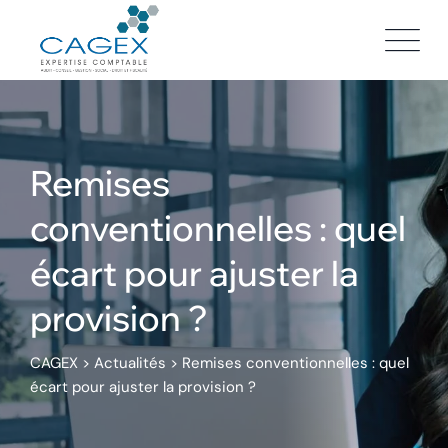
Skip
to
content
Remises
conventionnelles : quel
écart pour ajuster la
provision ?
CAGEX
>
Actualités
>
Remises conventionnelles : quel
écart pour ajuster la provision ?