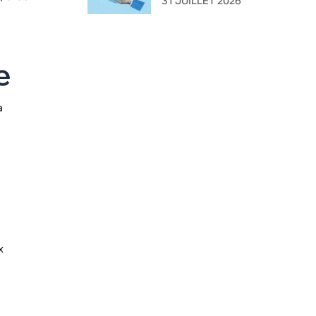
31 JUILLET 2026
l'administration ?
e
a
x