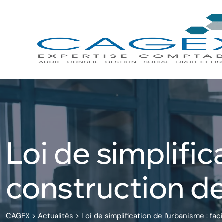
Skip
to
content
Loi de simplifica
construction d
CAGEX
>
Actualités
>
Loi de simplification de l’urbanisme : fa