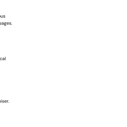
ous
sages.
cal
iser.