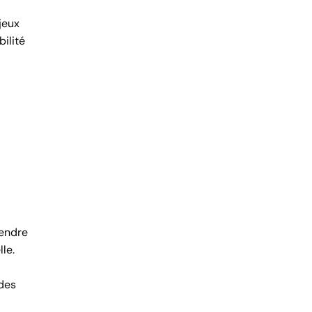
jeux
ilité
tendre
le.
 des