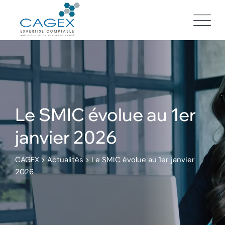
Skip
to
content
Le SMIC évolue au 1er
janvier 2026
CAGEX
>
Actualités
>
Le SMIC évolue au 1er janvier
2026