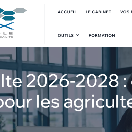
ACCUEIL
LE CABINET
VOS 
OUTILS
FORMATION
lte 2026-2028 : 
our les agricult