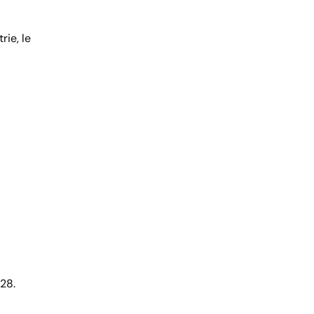
rie, le
028.