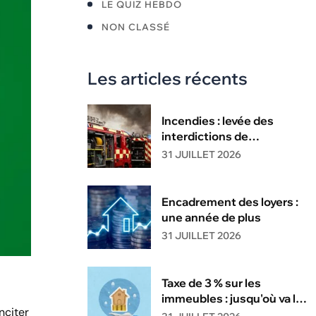
LE QUIZ HEBDO
NON CLASSÉ
Les articles récents
Incendies : levée des
interdictions de
circulation
31 JUILLET 2026
Encadrement des loyers :
une année de plus
31 JUILLET 2026
Taxe de 3 % sur les
immeubles : jusqu'où va la
nciter
tolérance de