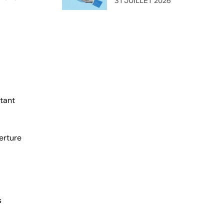
31 JUILLET 2026
l'administration ?
atant
erture
s