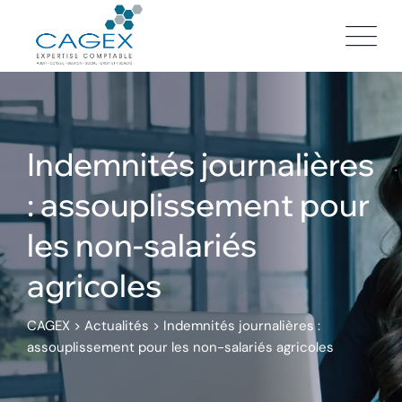
Skip
to
content
Indemnités journalières
: assouplissement pour
les non-salariés
agricoles
CAGEX
>
Actualités
>
Indemnités journalières :
assouplissement pour les non-salariés agricoles