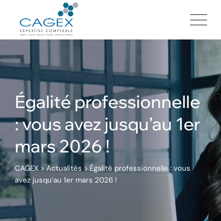
Skip
to
content
Égalité professionnelle
: vous avez jusqu’au 1er
mars 2026 !
CAGEX
>
Actualités
>
Égalité professionnelle : vous
avez jusqu’au 1er mars 2026 !