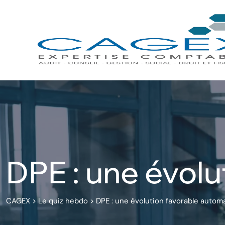
Skip
to
content
DPE : une évolu
CAGEX
>
Le quiz hebdo
>
DPE : une évolution favorable autom