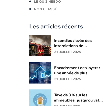
LE QUIZ HEBDO
NON CLASSÉ
Les articles récents
Incendies : levée des
interdictions de
circulation
31 JUILLET 2026
Encadrement des loyers :
une année de plus
31 JUILLET 2026
Taxe de 3 % sur les
immeubles : jusqu'où va la
tolérance de