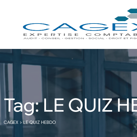
Skip
to
content
Tag: LE QUIZ 
CAGEX
>
LE QUIZ HEBDO