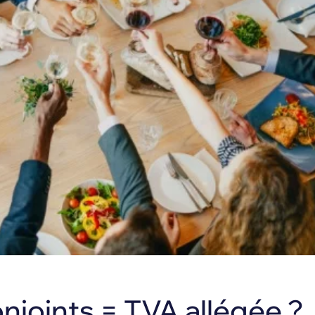
njoints = TVA allégée ?