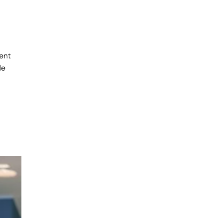
ment
de