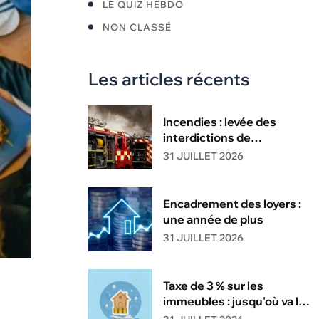
LE QUIZ HEBDO
NON CLASSÉ
Les articles récents
Incendies : levée des
interdictions de
circulation
31 JUILLET 2026
Encadrement des loyers :
une année de plus
31 JUILLET 2026
Taxe de 3 % sur les
immeubles : jusqu'où va la
tolérance de