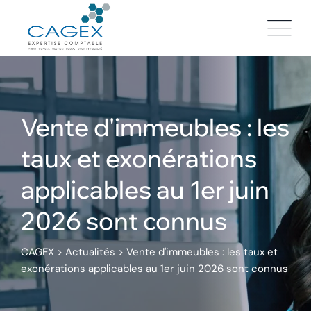
Skip
to
content
Vente d'immeubles : les
taux et exonérations
applicables au 1er juin
2026 sont connus
CAGEX
>
Actualités
>
Vente d'immeubles : les taux et
exonérations applicables au 1er juin 2026 sont connus