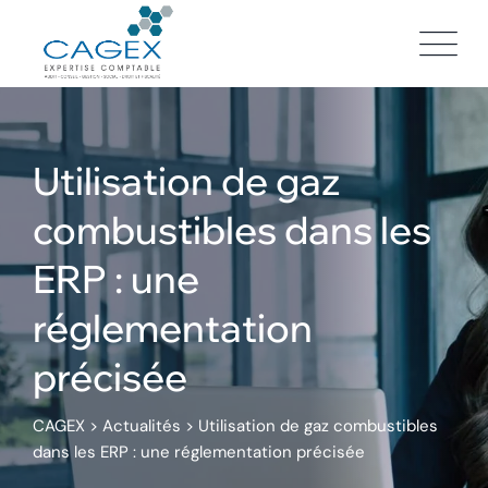
Skip
to
content
Utilisation de gaz
combustibles dans les
ERP : une
réglementation
précisée
CAGEX
>
Actualités
>
Utilisation de gaz combustibles
dans les ERP : une réglementation précisée