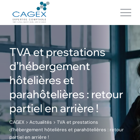
Skip
to
content
TVA et prestations
d’hébergement
hôtelières et
parahôtelières : retour
partiel en arrière !
CAGEX
>
Actualités
>
TVA et prestations
d’hébergement hôtelières et parahôtelières : retour
partiel en arrière !