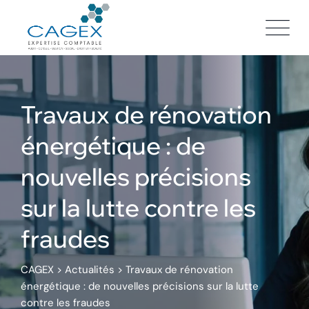
Skip
to
content
Travaux de rénovation
énergétique : de
nouvelles précisions
sur la lutte contre les
fraudes
CAGEX
>
Actualités
>
Travaux de rénovation
énergétique : de nouvelles précisions sur la lutte
contre les fraudes