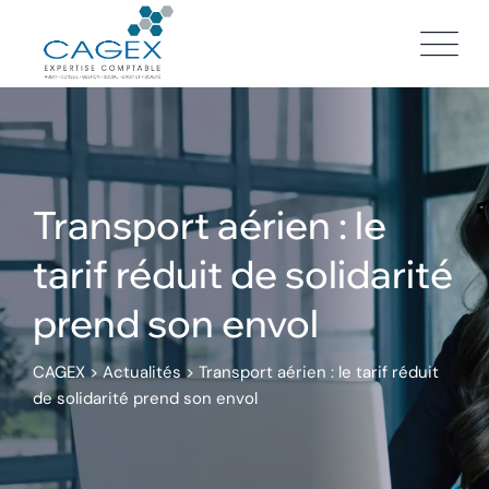
Skip
to
content
Transport aérien : le
tarif réduit de solidarité
prend son envol
CAGEX
>
Actualités
>
Transport aérien : le tarif réduit
de solidarité prend son envol