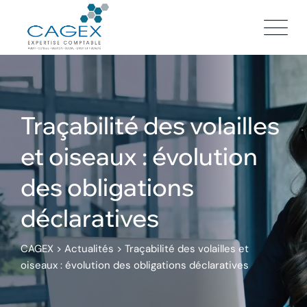
Skip
to
content
Traçabilité des volailles
et oiseaux : évolution
des obligations
déclaratives
CAGEX
>
Actualités
>
Traçabilité des volailles et
oiseaux : évolution des obligations déclaratives