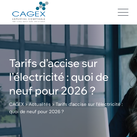
Skip
to
content
Tarifs d’accise sur
l’électricité : quoi de
neuf pour 2026 ?
CAGEX
>
Actualités
>
Tarifs d’accise sur l’électricité :
quoi de neuf pour 2026 ?