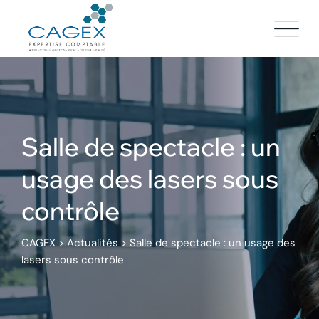
Skip
to
content
Salle de spectacle : un
usage des lasers sous
contrôle
CAGEX
>
Actualités
>
Salle de spectacle : un usage des
lasers sous contrôle