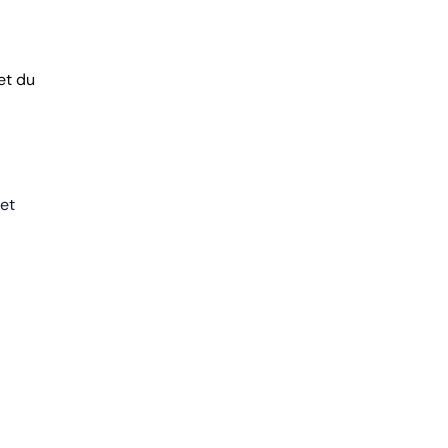
et du
 et