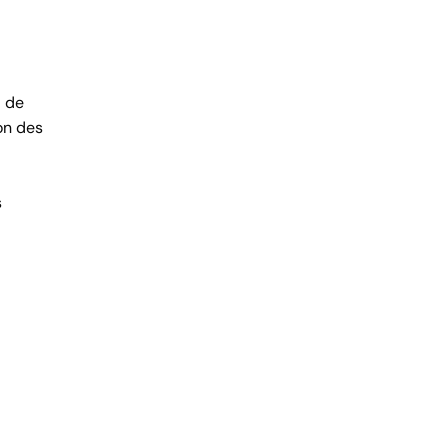
à de
on des
s