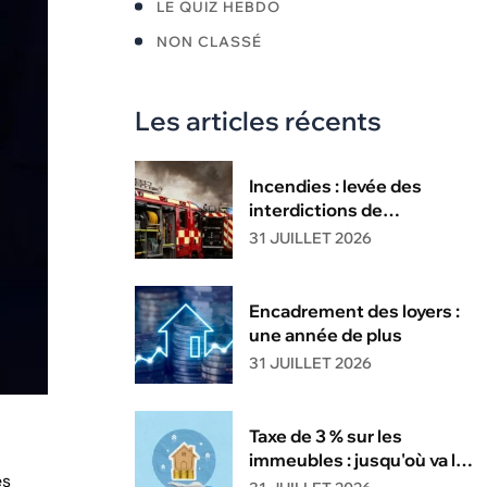
LE QUIZ HEBDO
NON CLASSÉ
Les articles récents
Incendies : levée des
interdictions de
circulation
31 JUILLET 2026
Encadrement des loyers :
une année de plus
31 JUILLET 2026
Taxe de 3 % sur les
immeubles : jusqu'où va la
es
tolérance de