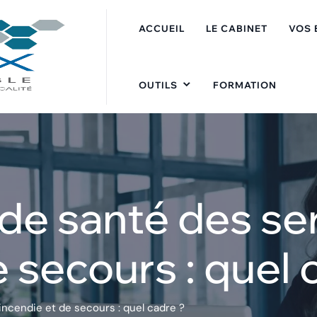
ACCUEIL
LE CABINET
VOS 
OUTILS
FORMATION
de santé des se
e secours : quel 
incendie et de secours : quel cadre ?