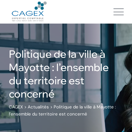
Skip
to
content
Politique de la ville à
Mayotte : l’ensemble
du territoire est
concerné
CAGEX
>
Actualités
>
Politique de la ville à Mayotte :
l’ensemble du territoire est concerné