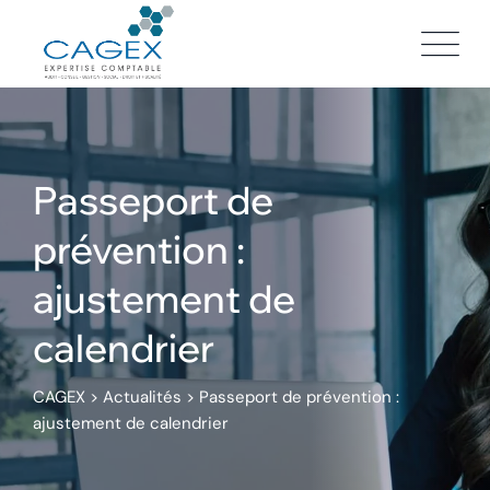
Skip
to
content
Passeport de
prévention :
ajustement de
calendrier
CAGEX
>
Actualités
>
Passeport de prévention :
ajustement de calendrier