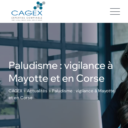
Skip
to
content
Paludisme : vigilance à
Mayotte et en Corse
CAGEX
>
Actualités
>
Paludisme : vigilance à Mayotte
et en Corse