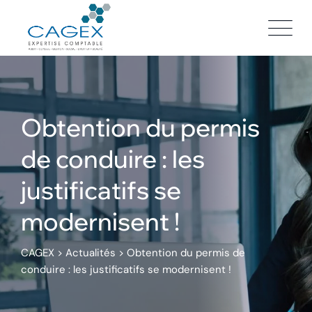
Skip
to
content
Obtention du permis
de conduire : les
justificatifs se
modernisent !
CAGEX
>
Actualités
>
Obtention du permis de
conduire : les justificatifs se modernisent !