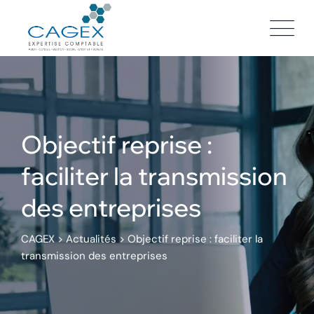
Skip
to
content
Objectif reprise :
faciliter la transmission
des entreprises
CAGEX
>
Actualités
>
Objectif reprise : faciliter la
transmission des entreprises