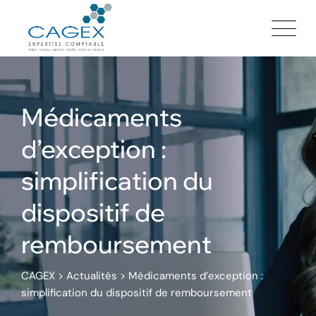
Skip
to
content
Médicaments
d’exception :
simplification du
dispositif de
remboursement
CAGEX
>
Actualités
>
Médicaments d’exception :
simplification du dispositif de remboursement