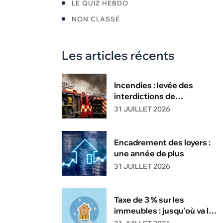
LE QUIZ HEBDO
NON CLASSÉ
Les articles récents
Incendies : levée des
interdictions de
circulation
31 JUILLET 2026
Encadrement des loyers :
une année de plus
31 JUILLET 2026
Taxe de 3 % sur les
immeubles : jusqu'où va la
tolérance de