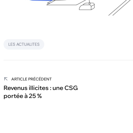
LES ACTUALITES
Navigation
de
ARTICLE PRÉCÉDENT
Revenus illicites : une CSG
l’article
portée à 25 %