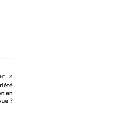
ANT
riété
ion en
vue ?