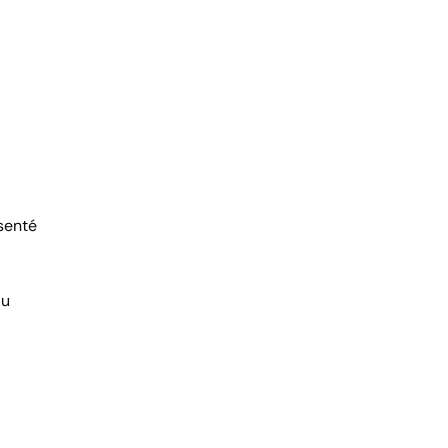
senté
au