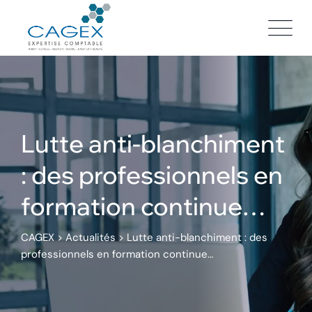
Skip
to
content
Lutte anti-blanchiment
: des professionnels en
formation continue…
CAGEX
>
Actualités
>
Lutte anti-blanchiment : des
professionnels en formation continue…