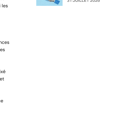
31 JUILLET 2026
 les
l'administration ?
ances
ces
ixé
et
ce