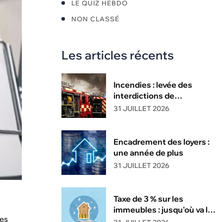
LE QUIZ HEBDO
NON CLASSÉ
Les articles récents
Incendies : levée des
interdictions de
circulation
31 JUILLET 2026
Encadrement des loyers :
une année de plus
31 JUILLET 2026
Taxe de 3 % sur les
immeubles : jusqu'où va la
des
tolérance de