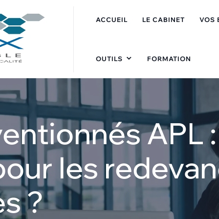
ACCUEIL
LE CABINET
VOS 
OUTILS
FORMATION
ntionnés APL : 
our les redevan
es ?