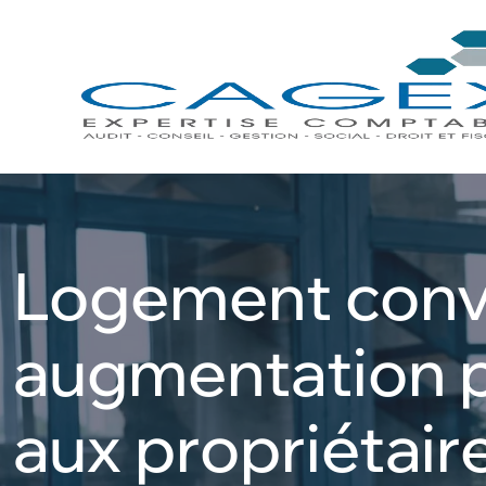
Skip
to
content
Logement conve
augmentation p
aux propriétair