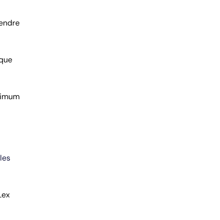
rendre
 que
aximum
les
Lex