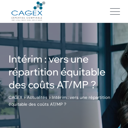
Skip
to
content
Intérim : vers une
répartition équitable
des coûts AT/MP ?
CAGEX
>
Actualités
>
Intérim : vers une répartition
équitable des coûts AT/MP ?