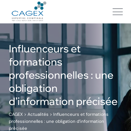
Skip
to
content
Influenceurs et
formations
professionnelles : une
obligation
d’information précisée
CAGEX
>
Actualités
>
Influenceurs et formations
professionnelles : une obligation d’information
précisée