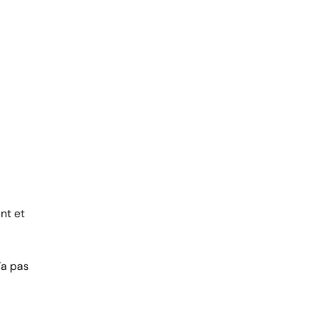
nt et
’a pas