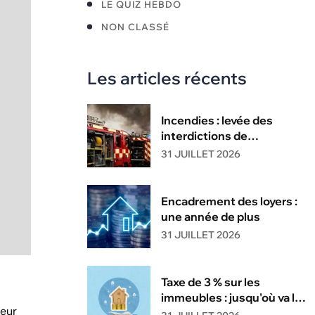
LE QUIZ HEBDO
NON CLASSÉ
Les articles récents
Incendies : levée des
interdictions de
circulation
31 JUILLET 2026
Encadrement des loyers :
une année de plus
31 JUILLET 2026
Taxe de 3 % sur les
immeubles : jusqu'où va la
leur
tolérance de