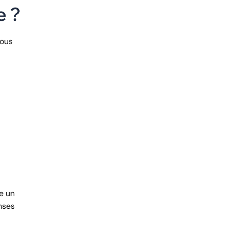
e ?
vous
ue un
nses