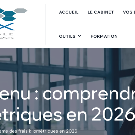
ACCUEIL
LE CABINET
VOS 
OUTILS
FORMATION
evenu : comprend
étriques en 202
rème des frais kilométriques en 2026