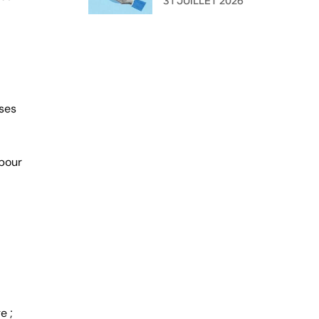
31 JUILLET 2026
l'administration ?
nses
 pour
e ;