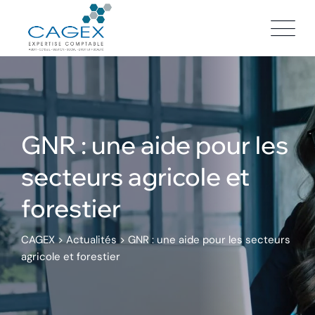
Skip
to
content
GNR : une aide pour les
secteurs agricole et
forestier
CAGEX
>
Actualités
>
GNR : une aide pour les secteurs
agricole et forestier