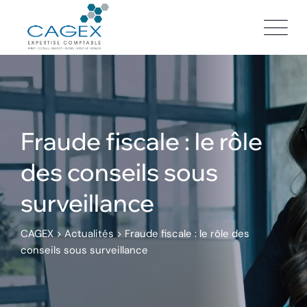
Skip
to
content
Fraude fiscale : le rôle
des conseils sous
surveillance
CAGEX
>
Actualités
>
Fraude fiscale : le rôle des
conseils sous surveillance