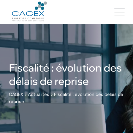
Skip
to
content
Fiscalité : évolution des
délais de reprise
CAGEX
>
Actualités
>
Fiscalité : évolution des délais de
reprise