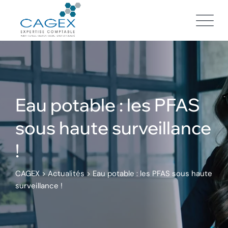
Skip
to
content
Eau potable : les PFAS
sous haute surveillance
!
CAGEX
>
Actualités
>
Eau potable : les PFAS sous haute
surveillance !