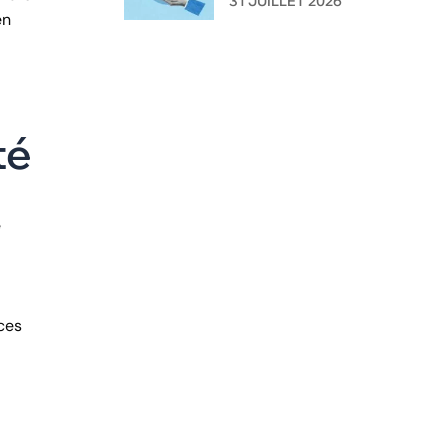
31 JUILLET 2026
en
l'administration ?
té
e
 ces