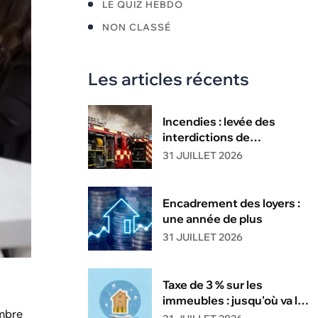
LE QUIZ HEBDO
NON CLASSÉ
Les articles récents
Incendies : levée des
interdictions de
circulation
31 JUILLET 2026
Encadrement des loyers :
une année de plus
31 JUILLET 2026
Taxe de 3 % sur les
immeubles : jusqu'où va la
ombre
tolérance de