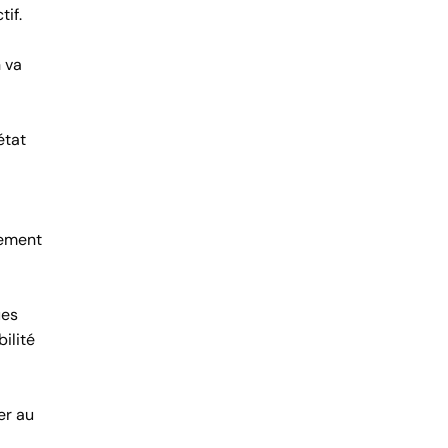
tif.
n va
état
iement
ues
ilité
er au