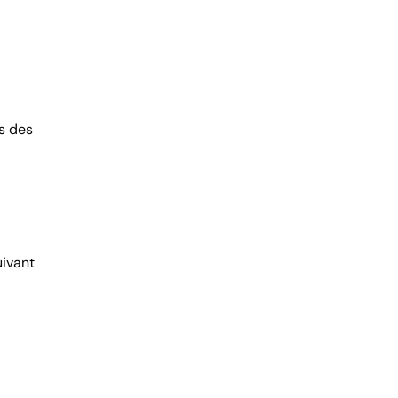
is des
uivant