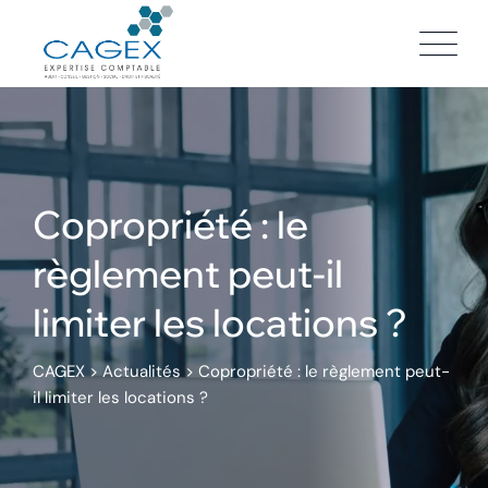
Skip
to
content
Copropriété : le
règlement peut-il
limiter les locations ?
CAGEX
>
Actualités
>
Copropriété : le règlement peut-
il limiter les locations ?