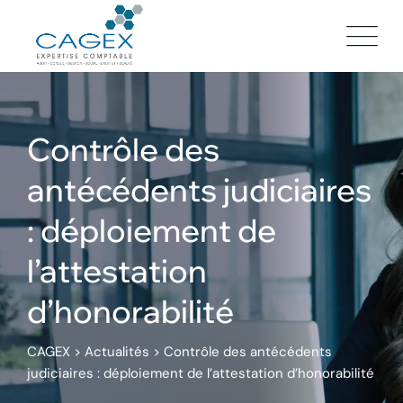
Skip
to
content
Contrôle des
antécédents judiciaires
: déploiement de
l’attestation
d’honorabilité
CAGEX
>
Actualités
>
Contrôle des antécédents
judiciaires : déploiement de l’attestation d’honorabilité