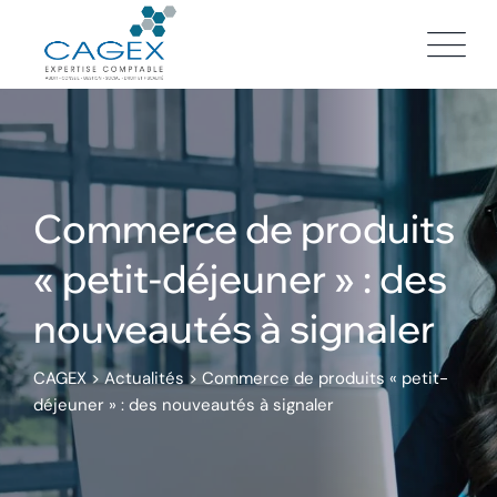
Skip
to
content
Commerce de produits
« petit-déjeuner » : des
nouveautés à signaler
CAGEX
>
Actualités
>
Commerce de produits « petit-
déjeuner » : des nouveautés à signaler