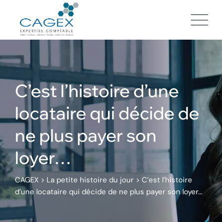
Skip
to
content
C’est l’histoire d’une
locataire qui décide de
ne plus payer son
loyer…
CAGEX
>
La petite histoire du jour
>
C’est l’histoire
d’une locataire qui décide de ne plus payer son loyer…