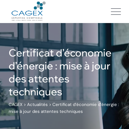
Skip
to
content
Certificat d’économie
d’énergie : mise à jour
des attentes
techniques
CAGEX
>
Actualités
>
Certificat d’économie d’énergie :
mise à jour des attentes techniques