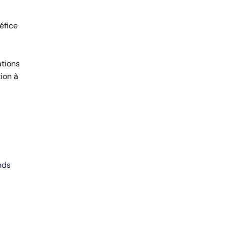
éfice
ations
tion à
nds