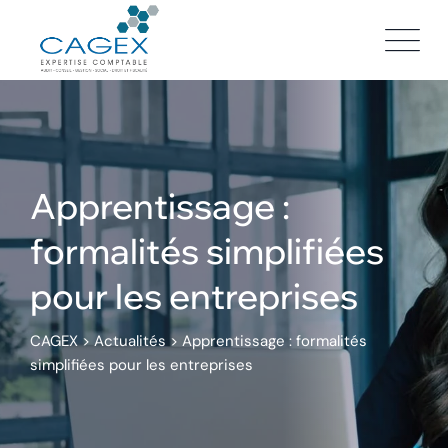
Skip
to
content
Apprentissage :
formalités simplifiées
pour les entreprises
CAGEX
>
Actualités
>
Apprentissage : formalités
simplifiées pour les entreprises