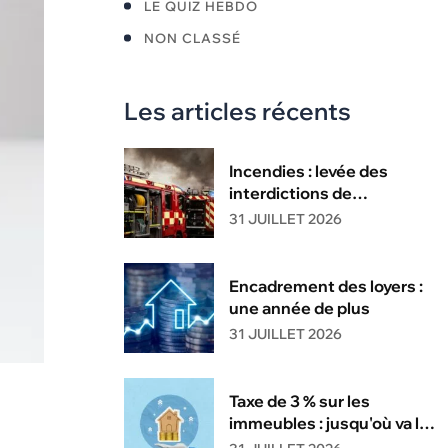
LE QUIZ HEBDO
NON CLASSÉ
Les articles récents
Incendies : levée des
interdictions de
circulation
31 JUILLET 2026
Encadrement des loyers :
une année de plus
31 JUILLET 2026
Taxe de 3 % sur les
immeubles : jusqu'où va la
tolérance de