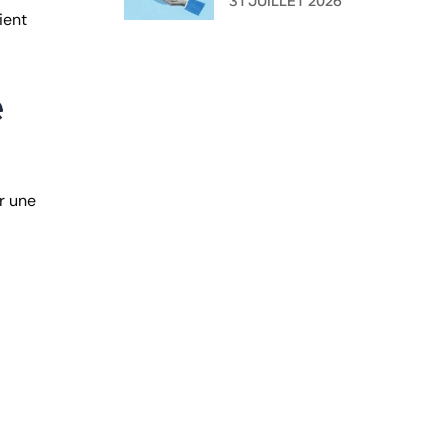
31 JUILLET 2026
ient
l'administration ?
e
r une