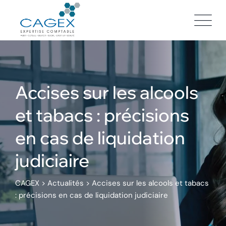
Skip
to
content
Accises sur les alcools
et tabacs : précisions
en cas de liquidation
judiciaire
CAGEX
>
Actualités
>
Accises sur les alcools et tabacs
: précisions en cas de liquidation judiciaire